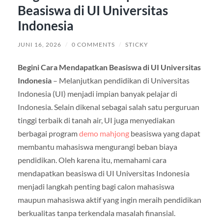
Beasiswa di UI Universitas
Indonesia
JUNI 16, 2026
/
0 COMMENTS
/
STICKY
Begini Cara Mendapatkan Beasiswa di UI Universitas
Indonesia
– Melanjutkan pendidikan di Universitas
Indonesia (UI) menjadi impian banyak pelajar di
Indonesia. Selain dikenal sebagai salah satu perguruan
tinggi terbaik di tanah air, UI juga menyediakan
berbagai program
demo mahjong
beasiswa yang dapat
membantu mahasiswa mengurangi beban biaya
pendidikan. Oleh karena itu, memahami cara
mendapatkan beasiswa di UI Universitas Indonesia
menjadi langkah penting bagi calon mahasiswa
maupun mahasiswa aktif yang ingin meraih pendidikan
berkualitas tanpa terkendala masalah finansial.