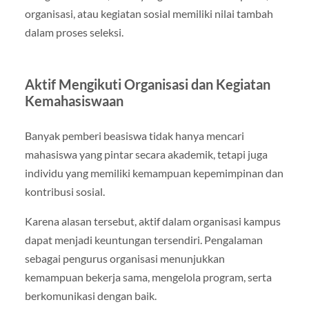
organisasi, atau kegiatan sosial memiliki nilai tambah
dalam proses seleksi.
Aktif Mengikuti Organisasi dan Kegiatan
Kemahasiswaan
Banyak pemberi beasiswa tidak hanya mencari
mahasiswa yang pintar secara akademik, tetapi juga
individu yang memiliki kemampuan kepemimpinan dan
kontribusi sosial.
Karena alasan tersebut, aktif dalam organisasi kampus
dapat menjadi keuntungan tersendiri. Pengalaman
sebagai pengurus organisasi menunjukkan
kemampuan bekerja sama, mengelola program, serta
berkomunikasi dengan baik.