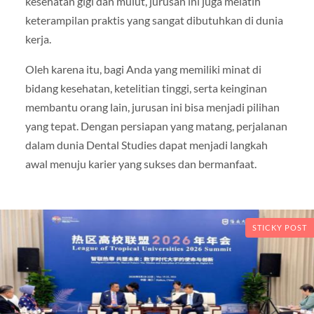
kesehatan gigi dan mulut, jurusan ini juga melatih
keterampilan praktis yang sangat dibutuhkan di dunia
kerja.
Oleh karena itu, bagi Anda yang memiliki minat di
bidang kesehatan, ketelitian tinggi, serta keinginan
membantu orang lain, jurusan ini bisa menjadi pilihan
yang tepat. Dengan persiapan yang matang, perjalanan
dalam dunia Dental Studies dapat menjadi langkah
awal menuju karier yang sukses dan bermanfaat.
STICKY POST