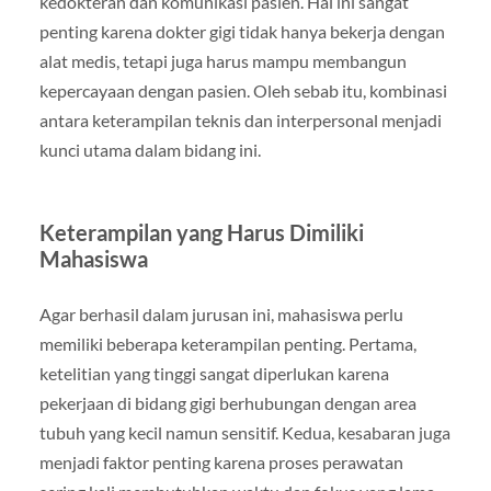
kedokteran dan komunikasi pasien. Hal ini sangat
penting karena dokter gigi tidak hanya bekerja dengan
alat medis, tetapi juga harus mampu membangun
kepercayaan dengan pasien. Oleh sebab itu, kombinasi
antara keterampilan teknis dan interpersonal menjadi
kunci utama dalam bidang ini.
Keterampilan yang Harus Dimiliki
Mahasiswa
Agar berhasil dalam jurusan ini, mahasiswa perlu
memiliki beberapa keterampilan penting. Pertama,
ketelitian yang tinggi sangat diperlukan karena
pekerjaan di bidang gigi berhubungan dengan area
tubuh yang kecil namun sensitif. Kedua, kesabaran juga
menjadi faktor penting karena proses perawatan