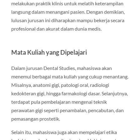
melakukan praktik klinis untuk melatih keterampilan
langsung dalam menangani pasien. Dengan demikian,
lulusan jurusan ini diharapkan mampu bekerja secara
profesional dan akurat dalam dunia medis.
Mata Kuliah yang Dipelajari
Dalam jurusan Dental Studies, mahasiswa akan
menemui berbagai mata kuliah yang cukup menantang.
Misalnya, anatomi gigi, patologi oral, radiologi
kedokteran gigi, hingga farmakologi dasar. Selanjutnya,
terdapat pula pembelajaran mengenai teknik
perawatan gigi seperti penambalan, pencabutan, dan
pemasangan prostetik.
Selain itu, mahasiswa juga akan mempelajari etika