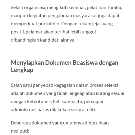
Selain organisasi, mengikuti seminar, pelatihan, lomba,
maupun kegiatan pengabdian masyarakat juga dapat
memperkuat portofolio. Dengan rekam jejak yang
positif, pelamar akan terlihat lebih unggul
dibandingkan kandidat lainnya.
Menyiapkan Dokumen Beasiswa dengan
Lengkap
Salah satu penyebab kegagalan dalam proses seleksi
adalah dokumen yang tidak lengkap atau kurang sesuai
dengan ketentuan. Oleh karena itu, persiapan
administrasi harus dilakukan secara teliti.
Beberapa dokumen yang umumnya dibutuhkan
meliputi: