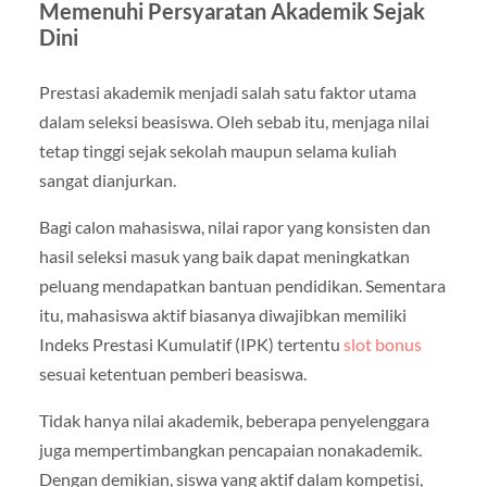
Memenuhi Persyaratan Akademik Sejak
Dini
Prestasi akademik menjadi salah satu faktor utama
dalam seleksi beasiswa. Oleh sebab itu, menjaga nilai
tetap tinggi sejak sekolah maupun selama kuliah
sangat dianjurkan.
Bagi calon mahasiswa, nilai rapor yang konsisten dan
hasil seleksi masuk yang baik dapat meningkatkan
peluang mendapatkan bantuan pendidikan. Sementara
itu, mahasiswa aktif biasanya diwajibkan memiliki
Indeks Prestasi Kumulatif (IPK) tertentu
slot bonus
sesuai ketentuan pemberi beasiswa.
Tidak hanya nilai akademik, beberapa penyelenggara
juga mempertimbangkan pencapaian nonakademik.
Dengan demikian, siswa yang aktif dalam kompetisi,