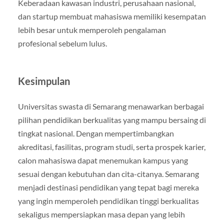
Keberadaan kawasan industri, perusahaan nasional,
dan startup membuat mahasiswa memiliki kesempatan
lebih besar untuk memperoleh pengalaman
profesional sebelum lulus.
Kesimpulan
Universitas swasta di Semarang menawarkan berbagai
pilihan pendidikan berkualitas yang mampu bersaing di
tingkat nasional. Dengan mempertimbangkan
akreditasi, fasilitas, program studi, serta prospek karier,
calon mahasiswa dapat menemukan kampus yang
sesuai dengan kebutuhan dan cita-citanya. Semarang
menjadi destinasi pendidikan yang tepat bagi mereka
yang ingin memperoleh pendidikan tinggi berkualitas
sekaligus mempersiapkan masa depan yang lebih