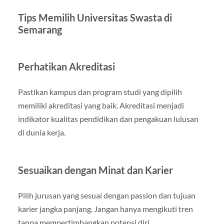
Tips Memilih Universitas Swasta di
Semarang
Perhatikan Akreditasi
Pastikan kampus dan program studi yang dipilih
memiliki akreditasi yang baik. Akreditasi menjadi
indikator kualitas pendidikan dan pengakuan lulusan
di dunia kerja.
Sesuaikan dengan Minat dan Karier
Pilih jurusan yang sesuai dengan passion dan tujuan
karier jangka panjang. Jangan hanya mengikuti tren
tanpa mempertimbangkan potensi diri.