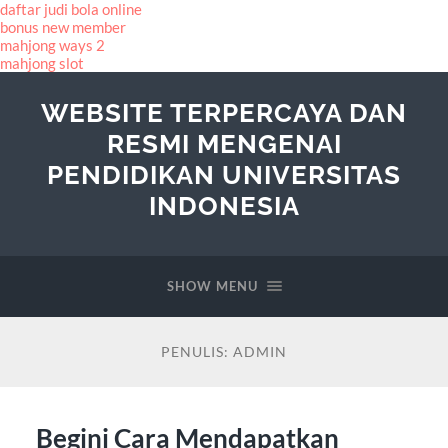
daftar judi bola online
bonus new member
mahjong ways 2
mahjong slot
WEBSITE TERPERCAYA DAN
RESMI MENGENAI
PENDIDIKAN UNIVERSITAS
INDONESIA
SHOW MENU
PENULIS:
ADMIN
Begini Cara Mendapatkan