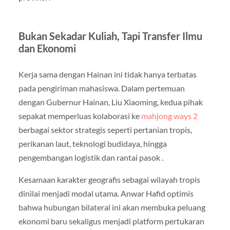
Bukan Sekadar Kuliah, Tapi Transfer Ilmu
dan Ekonomi
Kerja sama dengan Hainan ini tidak hanya terbatas
pada pengiriman mahasiswa. Dalam pertemuan
dengan Gubernur Hainan, Liu Xiaoming, kedua pihak
sepakat memperluas kolaborasi ke
mahjong ways 2
berbagai sektor strategis seperti pertanian tropis,
perikanan laut, teknologi budidaya, hingga
pengembangan logistik dan rantai pasok
.
Kesamaan karakter geografis sebagai wilayah tropis
dinilai menjadi modal utama. Anwar Hafid optimis
bahwa hubungan bilateral ini akan membuka peluang
ekonomi baru sekaligus menjadi platform pertukaran