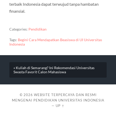
terbaik Indonesia dapat terwujud tanpa hambatan
finansial.
Categories:
Pendidikan
Tags:
Begini Cara Mendapatkan Beasiswa di UI Universitas
Indonesia
« Kuliah di Semarang? Ini Rekomendasi Universitas
Swasta Favorit Calon Mahasiswa
© 2026
WEBSITE TERPERCAYA DAN RESMI
MENGENAI PENDIDIKAN UNIVERSITAS INDONESIA
—
UP ↑