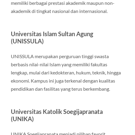
memiliki berbagai prestasi akademik maupun non-
akademik di tingkat nasional dan internasional.
Universitas Islam Sultan Agung
(UNISSULA)
UNISSULA merupakan perguruan tinggi swasta
berbasis nilai-nilai Islam yang memiliki fakultas
lengkap, mulai dari kedokteran, hukum, teknik, hingga
ekonomi. Kampus ini juga terkenal dengan kualitas
pendidikan dan fasilitas yang terus berkembang.
Universitas Katolik Soegijapranata
(UNIKA)
UNIKA Soegijapranata menjadi pilihan favorit