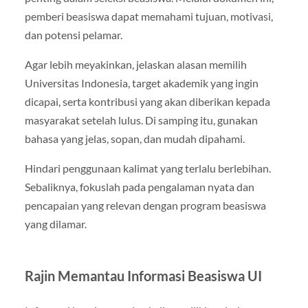
pemberi beasiswa dapat memahami tujuan, motivasi,
dan potensi pelamar.
Agar lebih meyakinkan, jelaskan alasan memilih
Universitas Indonesia, target akademik yang ingin
dicapai, serta kontribusi yang akan diberikan kepada
masyarakat setelah lulus. Di samping itu, gunakan
bahasa yang jelas, sopan, dan mudah dipahami.
Hindari penggunaan kalimat yang terlalu berlebihan.
Sebaliknya, fokuslah pada pengalaman nyata dan
pencapaian yang relevan dengan program beasiswa
yang dilamar.
Rajin Memantau Informasi Beasiswa UI