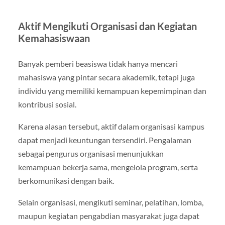
Aktif Mengikuti Organisasi dan Kegiatan
Kemahasiswaan
Banyak pemberi beasiswa tidak hanya mencari
mahasiswa yang pintar secara akademik, tetapi juga
individu yang memiliki kemampuan kepemimpinan dan
kontribusi sosial.
Karena alasan tersebut, aktif dalam organisasi kampus
dapat menjadi keuntungan tersendiri. Pengalaman
sebagai pengurus organisasi menunjukkan
kemampuan bekerja sama, mengelola program, serta
berkomunikasi dengan baik.
Selain organisasi, mengikuti seminar, pelatihan, lomba,
maupun kegiatan pengabdian masyarakat juga dapat