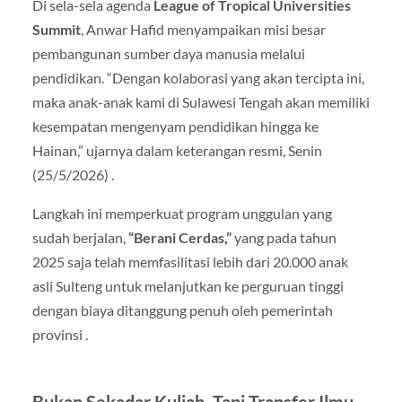
Di sela-sela agenda
League of Tropical Universities
Summit
, Anwar Hafid menyampaikan misi besar
pembangunan sumber daya manusia melalui
pendidikan. “Dengan kolaborasi yang akan tercipta ini,
maka anak-anak kami di Sulawesi Tengah akan memiliki
kesempatan mengenyam pendidikan hingga ke
Hainan,” ujarnya dalam keterangan resmi, Senin
(25/5/2026)
.
Langkah ini memperkuat program unggulan yang
sudah berjalan,
“Berani Cerdas,”
yang pada tahun
2025 saja telah memfasilitasi lebih dari 20.000 anak
asli Sulteng untuk melanjutkan ke perguruan tinggi
dengan biaya ditanggung penuh oleh pemerintah
provinsi
.