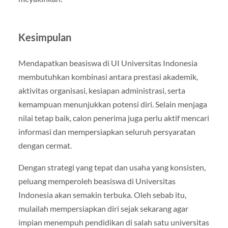
Kesimpulan
Mendapatkan beasiswa di UI Universitas Indonesia
membutuhkan kombinasi antara prestasi akademik,
aktivitas organisasi, kesiapan administrasi, serta
kemampuan menunjukkan potensi diri. Selain menjaga
nilai tetap baik, calon penerima juga perlu aktif mencari
informasi dan mempersiapkan seluruh persyaratan
dengan cermat.
Dengan strategi yang tepat dan usaha yang konsisten,
peluang memperoleh beasiswa di Universitas
Indonesia akan semakin terbuka. Oleh sebab itu,
mulailah mempersiapkan diri sejak sekarang agar
impian menempuh pendidikan di salah satu universitas