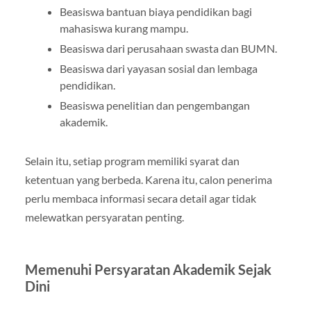
Beasiswa bantuan biaya pendidikan bagi
mahasiswa kurang mampu.
Beasiswa dari perusahaan swasta dan BUMN.
Beasiswa dari yayasan sosial dan lembaga
pendidikan.
Beasiswa penelitian dan pengembangan
akademik.
Selain itu, setiap program memiliki syarat dan
ketentuan yang berbeda. Karena itu, calon penerima
perlu membaca informasi secara detail agar tidak
melewatkan persyaratan penting.
Memenuhi Persyaratan Akademik Sejak
Dini