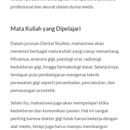
profesional dan akurat dalam dunia medis.
Mata Kuliah yang Dipelajari
Dalam jurusan Dental Studies, mahasiswa akan
menemui berbagai mata kuliah yang cukup menantang.
Misalnya, anatomi gigi, patologi oral, radiologi
kedokteran gigi, hingga farmakologi dasar. Selanjutnya,
terdapat pula pembelajaran mengenai teknik
perawatan gigi seperti penambalan, pencabutan, dan
pemasangan prostetik.
Selain itu, mahasiswa juga akan mempelajari etika
kedokteran dan komunikasi pasien. Hal ini sangat
penting karena dokter gigi tidak hanya bekerja dengan
alat medis, tetapi juga harus mampu membangun