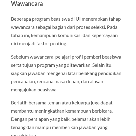
Wawancara
Beberapa program beasiswa di UI menerapkan tahap
wawancara sebagai bagian dari proses seleksi. Pada
tahap ini, kemampuan komunikasi dan kepercayaan
diri menjadi faktor penting.
Sebelum wawancara, pelajari profil pemberi beasiswa
serta tujuan program yang ditawarkan. Selain itu,
siapkan jawaban mengenai latar belakang pendidikan,
pencapaian, rencana masa depan, dan alasan
mengajukan beasiswa.
Berlatih bersama teman atau keluarga juga dapat
membantu meningkatkan kemampuan berbicara.
Dengan persiapan yang baik, pelamar akan lebih
tenang dan mampu memberikan jawaban yang
meyakinkan.