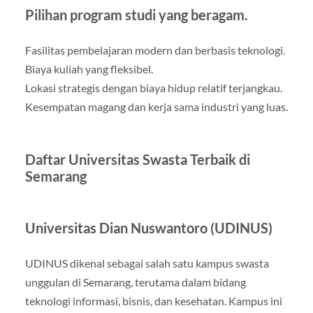
Pilihan program studi yang beragam.
Fasilitas pembelajaran modern dan berbasis teknologi.
Biaya kuliah yang fleksibel.
Lokasi strategis dengan biaya hidup relatif terjangkau.
Kesempatan magang dan kerja sama industri yang luas.
Daftar Universitas Swasta Terbaik di
Semarang
Universitas Dian Nuswantoro (UDINUS)
UDINUS dikenal sebagai salah satu kampus swasta
unggulan di Semarang, terutama dalam bidang
teknologi informasi, bisnis, dan kesehatan. Kampus ini