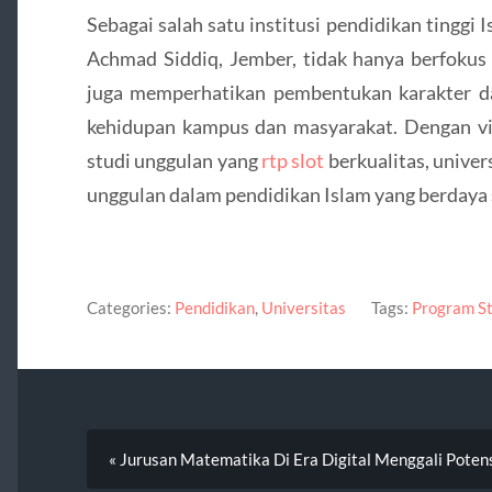
Sebagai salah satu institusi pendidikan tinggi
Achmad Siddiq, Jember, tidak hanya berfokus
juga memperhatikan pembentukan karakter dan
kehidupan kampus dan masyarakat. Dengan vis
studi unggulan yang
rtp slot
berkualitas, univer
unggulan dalam pendidikan Islam yang berdaya s
Categories:
Pendidikan
,
Universitas
Tags:
Program St
« Jurusan Matematika Di Era Digital Menggali Poten