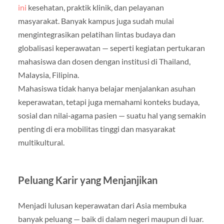
ini
kesehatan, praktik klinik, dan pelayanan
masyarakat. Banyak kampus juga sudah mulai
mengintegrasikan pelatihan lintas budaya dan
globalisasi keperawatan — seperti kegiatan pertukaran
mahasiswa dan dosen dengan institusi di Thailand,
Malaysia, Filipina.
Mahasiswa tidak hanya belajar menjalankan asuhan
keperawatan, tetapi juga memahami konteks budaya,
sosial dan nilai‑agama pasien — suatu hal yang semakin
penting di era mobilitas tinggi dan masyarakat
multikultural.
Peluang Karir yang Menjanjikan
Menjadi lulusan keperawatan dari Asia membuka
banyak peluang — baik di dalam negeri maupun di luar.