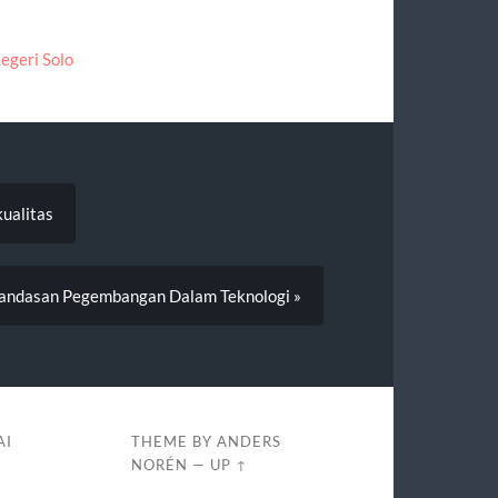
egeri Solo
ualitas
Landasan Pegembangan Dalam Teknologi »
AI
THEME BY
ANDERS
NORÉN
—
UP ↑