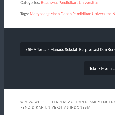
Categories:
Beasiswa
,
Pendidikan
,
Universitas
Tags:
Menyosong Masa Depan Pendidikan Universitas N
« SMA Terbaik Manado Sekolah Berprestasi Dan Berk
Teknik Mesin 
© 2026
WEBSITE TERPERCAYA DAN RESMI MENGEN
PENDIDIKAN UNIVERSITAS INDONESIA