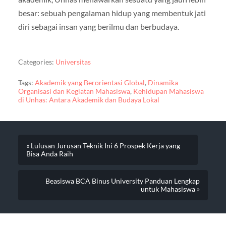
besar: sebuah pengalaman hidup yang membentuk jati
diri sebagai insan yang berilmu dan berbudaya.
Categories:
Universitas
Tags:
Akademik yang Berorientasi Global
,
Dinamika
Organisasi dan Kegiatan Mahasiswa
,
Kehidupan Mahasiswa
di Unhas: Antara Akademik dan Budaya Lokal
« Lulusan Jurusan Teknik Ini 6 Prospek Kerja yang
Bisa Anda Raih
Beasiswa BCA Binus University Panduan Lengkap
untuk Mahasiswa »