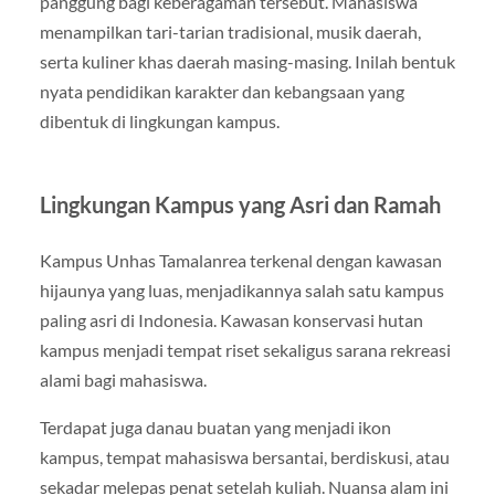
panggung bagi keberagaman tersebut. Mahasiswa
menampilkan tari-tarian tradisional, musik daerah,
serta kuliner khas daerah masing-masing. Inilah bentuk
nyata pendidikan karakter dan kebangsaan yang
dibentuk di lingkungan kampus.
Lingkungan Kampus yang Asri dan Ramah
Kampus Unhas Tamalanrea terkenal dengan kawasan
hijaunya yang luas, menjadikannya salah satu kampus
paling asri di Indonesia. Kawasan konservasi hutan
kampus menjadi tempat riset sekaligus sarana rekreasi
alami bagi mahasiswa.
Terdapat juga danau buatan yang menjadi ikon
kampus, tempat mahasiswa bersantai, berdiskusi, atau
sekadar melepas penat setelah kuliah. Nuansa alam ini