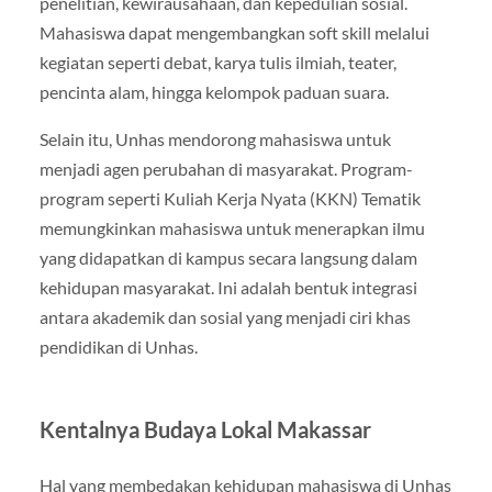
penelitian, kewirausahaan, dan kepedulian sosial.
Mahasiswa dapat mengembangkan soft skill melalui
kegiatan seperti debat, karya tulis ilmiah, teater,
pencinta alam, hingga kelompok paduan suara.
Selain itu, Unhas mendorong mahasiswa untuk
menjadi agen perubahan di masyarakat. Program-
program seperti Kuliah Kerja Nyata (KKN) Tematik
memungkinkan mahasiswa untuk menerapkan ilmu
yang didapatkan di kampus secara langsung dalam
kehidupan masyarakat. Ini adalah bentuk integrasi
antara akademik dan sosial yang menjadi ciri khas
pendidikan di Unhas.
Kentalnya Budaya Lokal Makassar
Hal yang membedakan kehidupan mahasiswa di Unhas