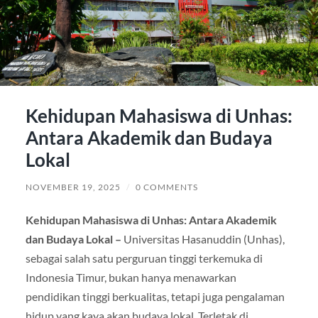
Kehidupan Mahasiswa di Unhas:
Antara Akademik dan Budaya
Lokal
NOVEMBER 19, 2025
/
0 COMMENTS
Kehidupan Mahasiswa di Unhas: Antara Akademik
dan Budaya Lokal –
Universitas Hasanuddin (Unhas),
sebagai salah satu perguruan tinggi terkemuka di
Indonesia Timur, bukan hanya menawarkan
pendidikan tinggi berkualitas, tetapi juga pengalaman
hidup yang kaya akan budaya lokal. Terletak di