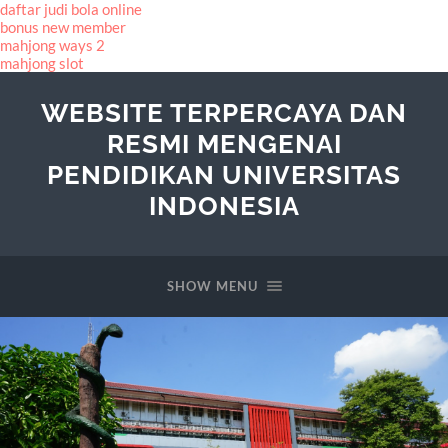
daftar judi bola online
bonus new member
mahjong ways 2
mahjong slot
WEBSITE TERPERCAYA DAN
RESMI MENGENAI
PENDIDIKAN UNIVERSITAS
INDONESIA
SHOW MENU