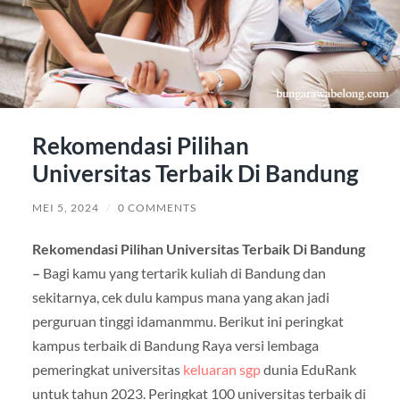
Rekomendasi Pilihan
Universitas Terbaik Di Bandung
MEI 5, 2024
/
0 COMMENTS
Rekomendasi Pilihan Universitas Terbaik Di Bandung
–
Bagi kamu yang tertarik kuliah di Bandung dan
sekitarnya, cek dulu kampus mana yang akan jadi
perguruan tinggi idamanmmu. Berikut ini peringkat
kampus terbaik di Bandung Raya versi lembaga
pemeringkat universitas
keluaran sgp
dunia EduRank
untuk tahun 2023. Peringkat 100 universitas terbaik di