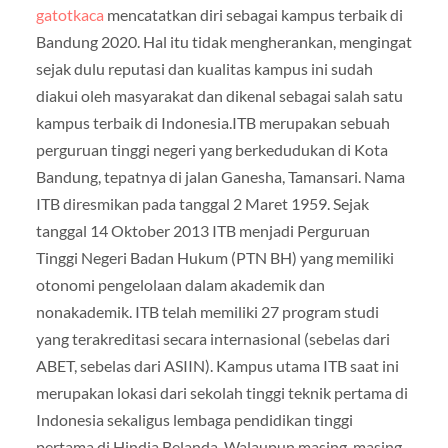
gatotkaca
mencatatkan diri sebagai kampus terbaik di
Bandung 2020. Hal itu tidak mengherankan, mengingat
sejak dulu reputasi dan kualitas kampus ini sudah
diakui oleh masyarakat dan dikenal sebagai salah satu
kampus terbaik di Indonesia.ITB merupakan sebuah
perguruan tinggi negeri yang berkedudukan di Kota
Bandung, tepatnya di jalan Ganesha, Tamansari. Nama
ITB diresmikan pada tanggal 2 Maret 1959. Sejak
tanggal 14 Oktober 2013 ITB menjadi Perguruan
Tinggi Negeri Badan Hukum (PTN BH) yang memiliki
otonomi pengelolaan dalam akademik dan
nonakademik. ITB telah memiliki 27 program studi
yang terakreditasi secara internasional (sebelas dari
ABET, sebelas dari ASIIN). Kampus utama ITB saat ini
merupakan lokasi dari sekolah tinggi teknik pertama di
Indonesia sekaligus lembaga pendidikan tinggi
pertama di Hindia Belanda. Walaupun masing-masing