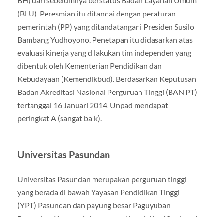
BH) dari sebelumnya berstatus Badan Layanan Umum
(BLU). Peresmian itu ditandai dengan peraturan
pemerintah (PP) yang ditandatangani Presiden Susilo
Bambang Yudhoyono. Penetapan itu didasarkan atas
evaluasi kinerja yang dilakukan tim independen yang
dibentuk oleh Kementerian Pendidikan dan
Kebudayaan (Kemendikbud). Berdasarkan Keputusan
Badan Akreditasi Nasional Perguruan Tinggi (BAN PT)
tertanggal 16 Januari 2014, Unpad mendapat
peringkat A (sangat baik).
Universitas Pasundan
Universitas Pasundan merupakan perguruan tinggi
yang berada di bawah Yayasan Pendidikan Tinggi
(YPT) Pasundan dan payung besar Paguyuban