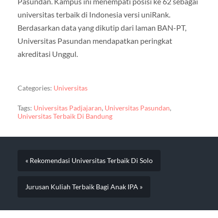
Pasundan. Kampus ini menempati posisi ke 62 sebagai
universitas terbaik di Indonesia versi uniRank.
Berdasarkan data yang dikutip dari laman BAN-PT,
Universitas Pasundan mendapatkan peringkat
akreditasi Unggul.
Categories:
Universitas
Tags:
Universitas Padjajaran
,
Universitas Pasundan
,
Universitas Terbaik Di Bandung
« Rekomendasi Universitas Terbaik Di Solo
Jurusan Kuliah Terbaik Bagi Anak IPA »