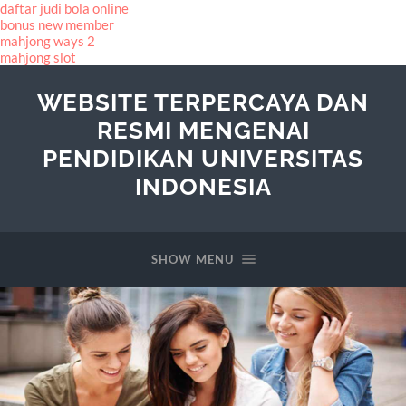
daftar judi bola online
bonus new member
mahjong ways 2
mahjong slot
WEBSITE TERPERCAYA DAN
RESMI MENGENAI
PENDIDIKAN UNIVERSITAS
INDONESIA
SHOW MENU