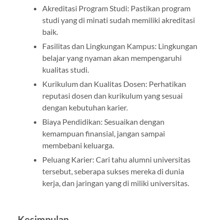
Akreditasi Program Studi: Pastikan program
studi yang di minati sudah memiliki akreditasi
baik.
Fasilitas dan Lingkungan Kampus: Lingkungan
belajar yang nyaman akan mempengaruhi
kualitas studi.
Kurikulum dan Kualitas Dosen: Perhatikan
reputasi dosen dan kurikulum yang sesuai
dengan kebutuhan karier.
Biaya Pendidikan: Sesuaikan dengan
kemampuan finansial, jangan sampai
membebani keluarga.
Peluang Karier: Cari tahu alumni universitas
tersebut, seberapa sukses mereka di dunia
kerja, dan jaringan yang di miliki universitas.
Kesimpulan