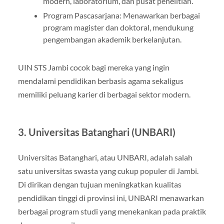
modern, laboratorium, dan pusat penelitian.
Program Pascasarjana: Menawarkan berbagai
program magister dan doktoral, mendukung
pengembangan akademik berkelanjutan.
UIN STS Jambi cocok bagi mereka yang ingin
mendalami pendidikan berbasis agama sekaligus
memiliki peluang karier di berbagai sektor modern.
3. Universitas Batanghari (UNBARI)
Universitas Batanghari, atau UNBARI, adalah salah
satu universitas swasta yang cukup populer di Jambi.
Di dirikan dengan tujuan meningkatkan kualitas
pendidikan tinggi di provinsi ini, UNBARI menawarkan
berbagai program studi yang menekankan pada praktik