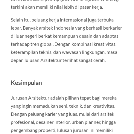
terkini akan memiliki nilai lebih di pasar kerja.
Selain itu, peluang kerja internasional juga terbuka
lebar. Banyak arsitek Indonesia yang berhasil berkarier
di luar negeri berkat kemampuan desain dan adaptasi
terhadap tren global. Dengan kombinasi kreativitas,
keterampilan teknis, dan wawasan lingkungan, masa
depan lulusan Arsitektur terlihat sangat cerah.
Kesimpulan
Jurusan Arsitektur adalah pilihan tepat bagi mereka
yang ingin memadukan seni, teknik, dan kreativitas.
Dengan peluang karier yang luas, mulai dari arsitek
profesional, desainer interior, urban planner, hingga
pengembang properti, lulusan jurusan ini memiliki