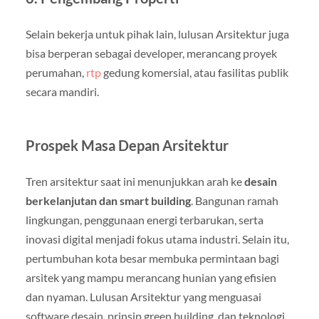
Selain bekerja untuk pihak lain, lulusan Arsitektur juga
bisa berperan sebagai developer, merancang proyek
perumahan,
rtp
gedung komersial, atau fasilitas publik
secara mandiri.
Prospek Masa Depan Arsitektur
Tren arsitektur saat ini menunjukkan arah ke
desain
berkelanjutan dan smart building
. Bangunan ramah
lingkungan, penggunaan energi terbarukan, serta
inovasi digital menjadi fokus utama industri. Selain itu,
pertumbuhan kota besar membuka permintaan bagi
arsitek yang mampu merancang hunian yang efisien
dan nyaman. Lulusan Arsitektur yang menguasai
software desain, prinsip green building, dan teknologi