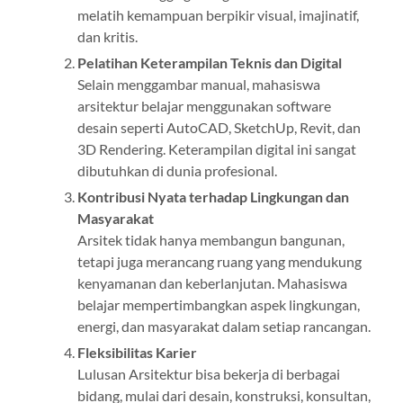
melatih kemampuan berpikir visual, imajinatif,
dan kritis.
Pelatihan Keterampilan Teknis dan Digital
Selain menggambar manual, mahasiswa
arsitektur belajar menggunakan software
desain seperti AutoCAD, SketchUp, Revit, dan
3D Rendering. Keterampilan digital ini sangat
dibutuhkan di dunia profesional.
Kontribusi Nyata terhadap Lingkungan dan
Masyarakat
Arsitek tidak hanya membangun bangunan,
tetapi juga merancang ruang yang mendukung
kenyamanan dan keberlanjutan. Mahasiswa
belajar mempertimbangkan aspek lingkungan,
energi, dan masyarakat dalam setiap rancangan.
Fleksibilitas Karier
Lulusan Arsitektur bisa bekerja di berbagai
bidang, mulai dari desain, konstruksi, konsultan,