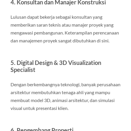
4. Konsultan dan Manajer Konstruksi
Lulusan dapat bekerja sebagai konsultan yang
memberikan saran teknis atau manajer proyek yang
mengawasi pembangunan. Keterampilan perencanaan
dan manajemen proyek sangat dibutuhkan di sini.
5. Digital Design & 3D Visualization
Specialist
Dengan berkembangnya teknologi, banyak perusahaan
arsitektur membutuhkan tenaga ahli yang mampu
membuat model 3D, animasi arsitektur, dan simulasi
visual untuk presentasi klien.
6. Pengembang Properti